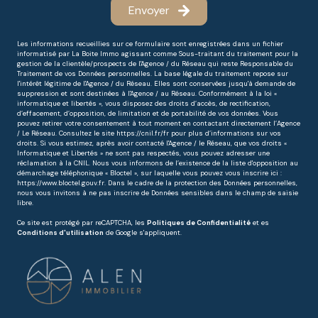
Envoyer
Les informations recueillies sur ce formulaire sont enregistrées dans un fichier
informatisé par La Boite Immo agissant comme Sous-traitant du traitement pour la
gestion de la clientèle/prospects de l'Agence / du Réseau qui reste Responsable du
Traitement de vos Données personnelles. La base légale du traitement repose sur
l'intérêt légitime de l'Agence / du Réseau. Elles sont conservées jusqu'à demande de
suppression et sont destinées à l'Agence / au Réseau. Conformément à la loi «
informatique et libertés », vous disposez des droits d’accès, de rectification,
d’effacement, d’opposition, de limitation et de portabilité de vos données. Vous
pouvez retirer votre consentement à tout moment en contactant directement l’Agence
/ Le Réseau. Consultez le site
https://cnil.fr/fr
pour plus d’informations sur vos
droits. Si vous estimez, après avoir contacté l'Agence / le Réseau, que vos droits «
Informatique et Libertés » ne sont pas respectés, vous pouvez adresser une
réclamation à la CNIL. Nous vous informons de l’existence de la liste d'opposition au
démarchage téléphonique « Bloctel », sur laquelle vous pouvez vous inscrire ici :
https://www.bloctel.gouv.fr
. Dans le cadre de la protection des Données personnelles,
nous vous invitons à ne pas inscrire de Données sensibles dans le champ de saisie
libre.
Ce site est protégé par reCAPTCHA, les
Politiques de Confidentialité
et es
Conditions d'utilisation
de Google s'appliquent.