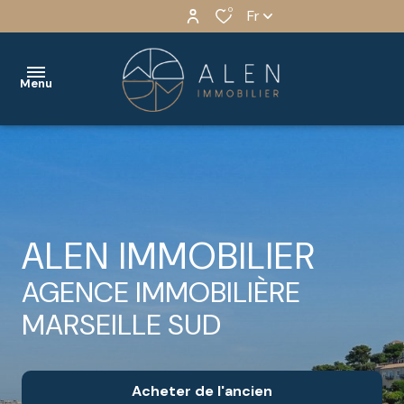
0
Fr
Menu
ACCUEIL
VENTES
Immobilier
Immobilier
LOCATION
ALEN IMMOBILIER
résidentiel
résidentiel
BIENS
AGENCE IMMOBILIÈRE
Immobilier
Immobilier
VENDUS
professionnel
professionnel
MARSEILLE SUD
NOS
Programmes
SERVICES
Neufs
Acheter
de l'ancien