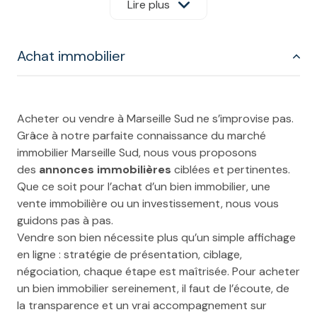
légales en matière de protection de l’environnement,
Lire plus
diversité et bien-être des collaborateurs, mais surtout
nous reversons une partie de nos honoraires à des
Achat immobilier
associations à buts non lucratifs, avec comme thèmes
de prédilections l’apprentissage de la lecture, la
préservation de la nature et des fonds marins et
l’économie locale.
Acheter ou vendre à Marseille Sud ne s’improvise pas.
Nous sommes la première agence immobilière
Grâce à notre parfaite connaissance du marché
marseillaise responsable.
immobilier Marseille Sud, nous vous proposons
des
annonces immobilières
ciblées et pertinentes.
Nos services immobiliers
Que ce soit pour l’achat d’un bien immobilier, une
vente immobilière ou un investissement, nous vous
guidons pas à pas.
Vendre son bien nécessite plus qu’un simple affichage
en ligne : stratégie de présentation, ciblage,
négociation, chaque étape est maîtrisée. Pour acheter
un bien immobilier sereinement, il faut de l’écoute, de
la transparence et un vrai accompagnement sur