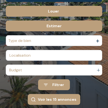
ESTIMATION
Louer
De l'ancien
Du neuf
Estimer
à l'année
De l'immo pro
Type de bien
Budget
Filtrer
Voir les
15
annonces