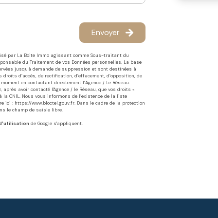
Envoyer
atisé par La Boite Immo agissant comme Sous-traitant du
esponsable du Traitement de vos Données personnelles. La base
onservées jusqu'à demande de suppression et sont destinées à
droits d’accès, de rectification, d’effacement, d’opposition, de
ut moment en contactant directement l’Agence / Le Réseau.
 après avoir contacté l'Agence / le Réseau, que vos droits «
 la CNIL. Nous vous informons de l’existence de la liste
e ici :
https://www.bloctel.gouv.fr
. Dans le cadre de la protection
s le champ de saisie libre.
'utilisation
de Google s'appliquent.