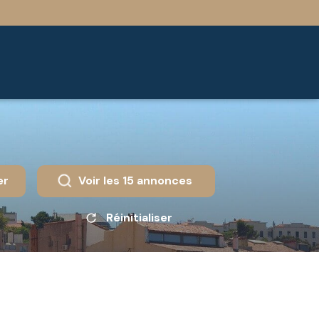
er
Voir les
15
annonces
Réinitialiser