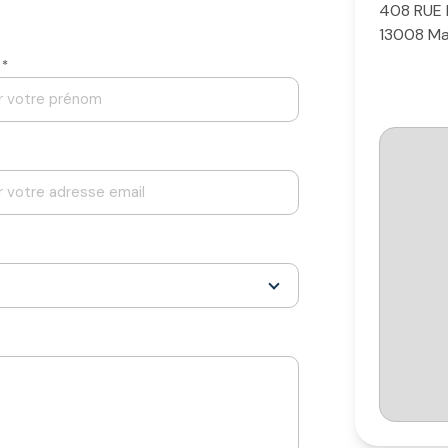
408 RUE
13008 Mar
 *