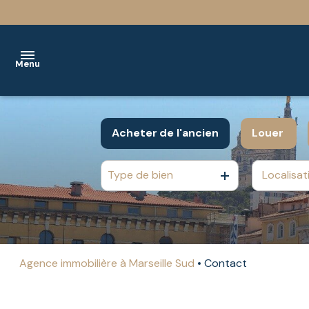
Menu
ACCUEIL
Acheter
de l'ancien
Louer
VENTES
Immobilier
Immobilier
Type de bien
De l'ancien
à l'anné
LOCATION
résidentiel
résidentiel
Du neuf
BIENS
Immobilier
Immobilier
De l'immo pro
VENDUS
professionnel
professionnel
NOS
Agence immobilière à Marseille Sud
Contact
Programmes
SERVICES
Neufs