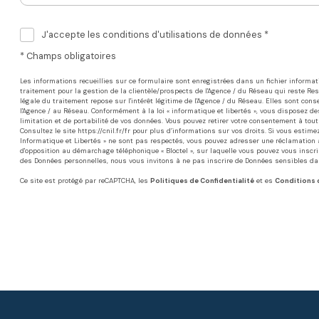
J'accepte les conditions d'utilisations de données *
* Champs obligatoires
Les informations recueillies sur ce formulaire sont enregistrées dans un fichier inform
traitement pour la gestion de la clientèle/prospects de l'Agence / du Réseau qui reste R
légale du traitement repose sur l'intérêt légitime de l'Agence / du Réseau. Elles sont c
l'Agence / au Réseau. Conformément à la loi « informatique et libertés », vous disposez des 
limitation et de portabilité de vos données. Vous pouvez retirer votre consentement à to
Consultez le site
https://cnil.fr/fr
pour plus d’informations sur vos droits. Si vous estimez,
Informatique et Libertés » ne sont pas respectés, vous pouvez adresser une réclamation à
d'opposition au démarchage téléphonique « Bloctel », sur laquelle vous pouvez vous inscrir
des Données personnelles, nous vous invitons à ne pas inscrire de Données sensibles dan
Ce site est protégé par reCAPTCHA, les
Politiques de Confidentialité
et es
Conditions d