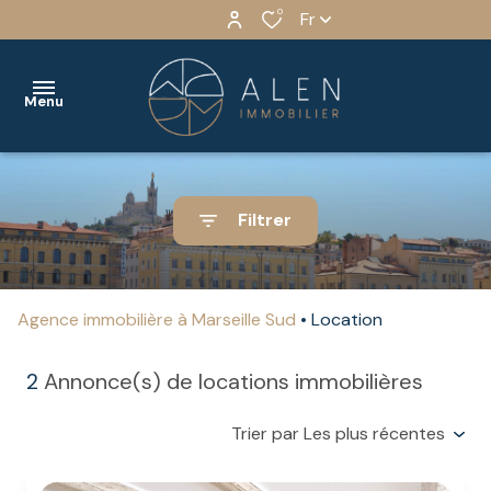
0
Fr
Menu
ACCUEIL
Filtrer
VENTES
Immobilier
Immobilier
LOCATION
résidentiel
résidentiel
Agence immobilière à Marseille Sud
Location
BIENS
Immobilier
Immobilier
VENDUS
professionnel
professionnel
2
Annonce(s) de locations immobilières
NOS
Programmes
Trier par Les plus récentes
SERVICES
Neufs