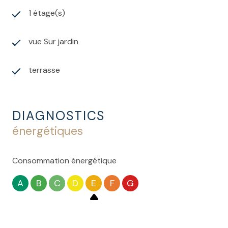
1 étage(s)
vue Sur jardin
terrasse
DIAGNOSTICS
énergétiques
Consommation énergétique
A
B
C
D
E
F
G