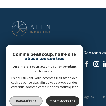
Restons c
ALEN IMMOBILIER
Comme beaucoup, notre site
utilise les cookies
06 10 25 40 73
On aimerait vous accompagner pendant
alen.immobilier@gmail.com
votre visite.
408 RUE PARADIS
En poursuivant, vous acceptez l'utilisation des
13008 Marseille
cookies par ce site, afin de vous proposer des
contenus adaptés et réaliser des statistiques !
Nos honoraires
Nos partenaires
Mentions légales
Pla
PARAMÉTRER
TOUT ACCEPTER
© 2026 | Tous droits réservés