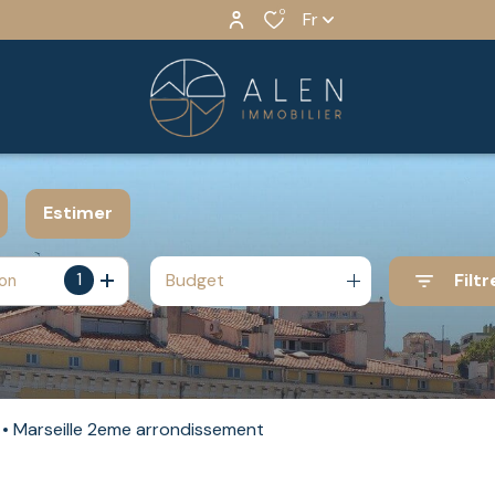
0
Fr
Estimer
1
Budget
Filtr
ion
année
Marseille 2eme arrondissement