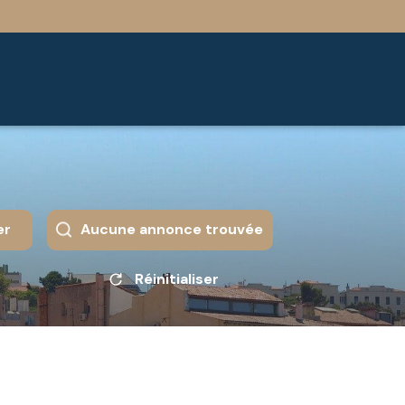
er
Aucune annonce trouvée
Réinitialiser