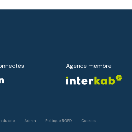
onnectés
Agence membre
n du site
Admin
Politique RGPD
Cookies