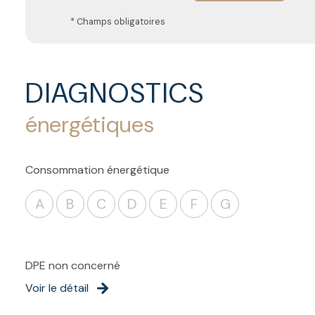
* Champs obligatoires
DIAGNOSTICS
énergétiques
Consommation énergétique
A
B
C
D
E
F
G
DPE non concerné
Voir le détail