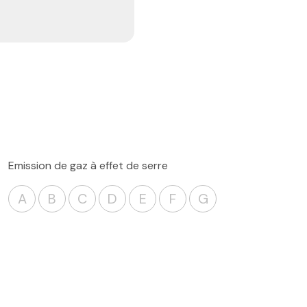
Emission de gaz à effet de serre
A
B
C
D
E
F
G