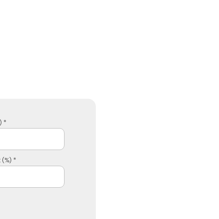
 *
 (%) *