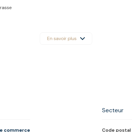
rrasse
En savoir plus
€ droit de terrasse
assage piéton
at
représentent une suggestion d'aménagement.
tions et organiser une visite :
mmobilier.fr
Secteur
portunité #Restauration
de commerce
Code postal