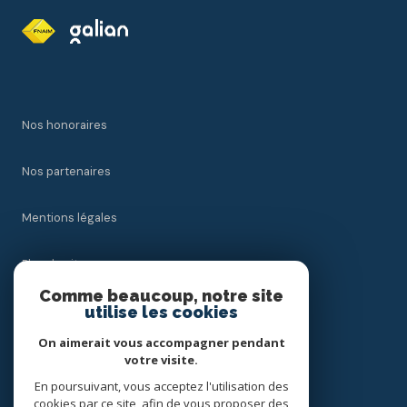
Nos honoraires
Nos partenaires
Mentions légales
Plan du site
Comme beaucoup, notre site
utilise les cookies
Admin
On aimerait vous accompagner pendant
Politique RGPD
votre visite.
En poursuivant, vous acceptez l'utilisation des
cookies par ce site, afin de vous proposer des
Cookies