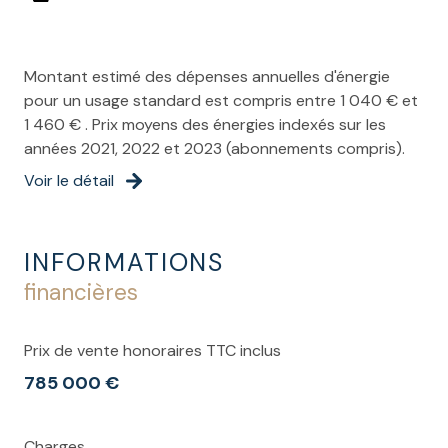
ascenseur
Montant estimé des dépenses annuelles d'énergie
vue Dégagée
pour un usage standard est compris entre 1 040 € et
1 460 € . Prix moyens des énergies indexés sur les
balcon
années 2021, 2022 et 2023 (abonnements compris).
Voir le détail
terrasse
INFORMATIONS
interphone
financières
Prix de vente honoraires TTC inclus
785 000 €
Charges