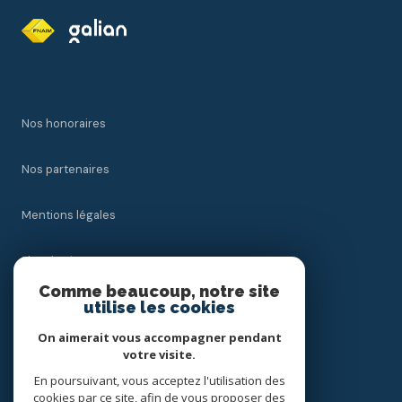
Nos honoraires
Nos partenaires
Mentions légales
Plan du site
Comme beaucoup, notre site
utilise les cookies
Admin
On aimerait vous accompagner pendant
Politique RGPD
votre visite.
En poursuivant, vous acceptez l'utilisation des
cookies par ce site, afin de vous proposer des
Cookies