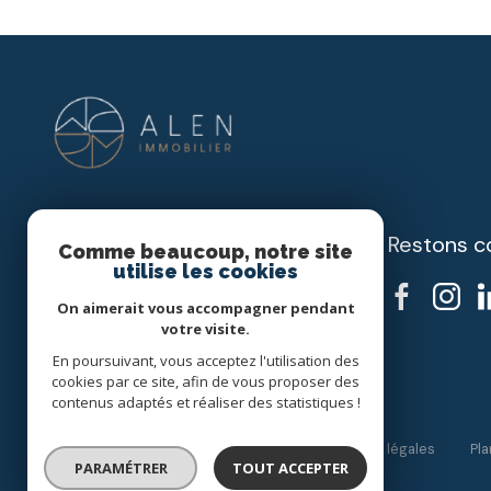
Restons c
ALEN IMMOBILIER
Comme beaucoup, notre site
utilise les cookies
06 10 25 40 73
On aimerait vous accompagner pendant
alen.immobilier@gmail.com
votre visite.
408 RUE PARADIS
En poursuivant, vous acceptez l'utilisation des
13008 Marseille
cookies par ce site, afin de vous proposer des
contenus adaptés et réaliser des statistiques !
Nos honoraires
Nos partenaires
Mentions légales
Pla
PARAMÉTRER
TOUT ACCEPTER
© 2026 | Tous droits réservés