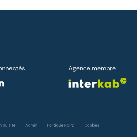
onnectés
Agence membre
n du site
Admin
Politique RGPD
Cookies