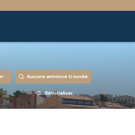
er
Aucune annonce trouvée
Réinitialiser