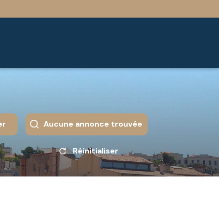
er
Aucune annonce trouvée
Réinitialiser