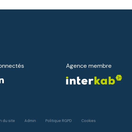
onnectés
Agence membre
n du site
Admin
Politique RGPD
Cookies