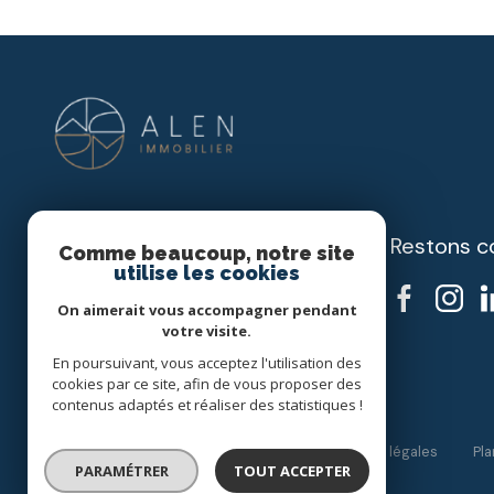
Restons c
ALEN IMMOBILIER
Comme beaucoup, notre site
utilise les cookies
06 10 25 40 73
On aimerait vous accompagner pendant
alen.immobilier@gmail.com
votre visite.
408 RUE PARADIS
En poursuivant, vous acceptez l'utilisation des
13008 Marseille
cookies par ce site, afin de vous proposer des
contenus adaptés et réaliser des statistiques !
Nos honoraires
Nos partenaires
Mentions légales
Pla
PARAMÉTRER
TOUT ACCEPTER
© 2026 | Tous droits réservés