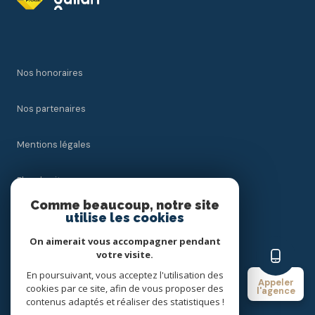
Nos honoraires
Nos partenaires
Mentions légales
Plan du site
Comme beaucoup, notre site
utilise les cookies
Admin
On aimerait vous accompagner pendant
Politique RGPD
votre visite.
En poursuivant, vous acceptez l'utilisation des
Appeler
cookies par ce site, afin de vous proposer des
Cookies
l'agence
contenus adaptés et réaliser des statistiques !