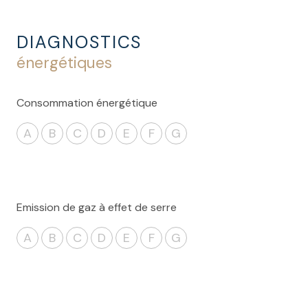
DIAGNOSTICS
énergétiques
Consommation énergétique
A
B
C
D
E
F
G
Emission de gaz à effet de serre
A
B
C
D
E
F
G