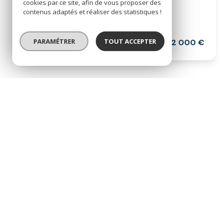
cookies par ce site, afin de vous proposer des
4 chambre(s)
139.45 m²
contenus adaptés et réaliser des statistiques !
Marseille (13009)
PARAMÉTRER
TOUT ACCEPTER
512 000 €