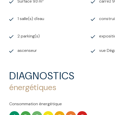
Surface 93 m²
carrez 9
1 salle(s) d'eau
construi
2 parking(s)
exposit
ascenseur
vue Dég
DIAGNOSTICS
énergétiques
Consommation énergétique