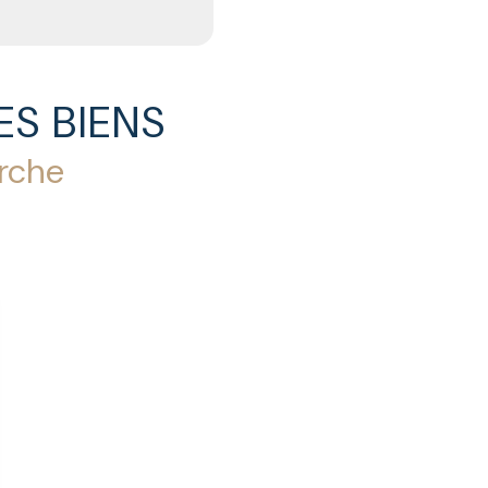
ES BIENS
erche