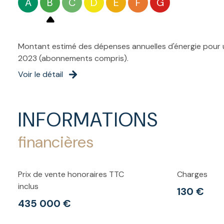
A
B
C
D
E
F
G
Montant estimé des dépenses annuelles d'énergie pour u
2023 (abonnements compris).
Voir le détail
INFORMATIONS
financières
Prix de vente honoraires TTC
Charges
inclus
130 €
435 000 €