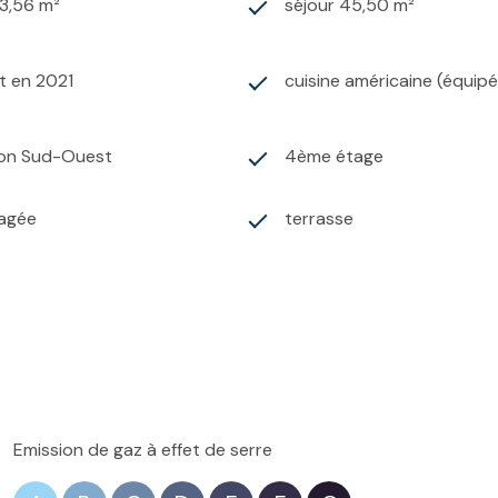
3,56 m²
séjour 45,50 m²
t en 2021
cuisine américaine (équip
ion Sud-Ouest
4ème étage
agée
terrasse
Emission de gaz à effet de serre