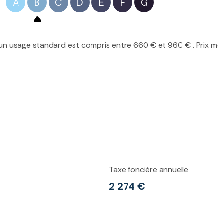
A
B
C
D
E
F
G
n usage standard est compris entre 660 € et 960 € . Prix mo
Taxe foncière annuelle
2 274 €