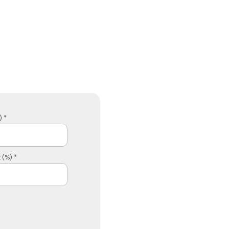
 *
 (%) *