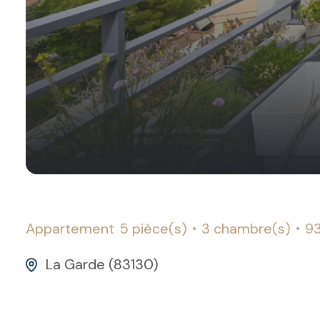
Appartement
5 pièce(s)
3 chambre(s)
9
La Garde (83130)