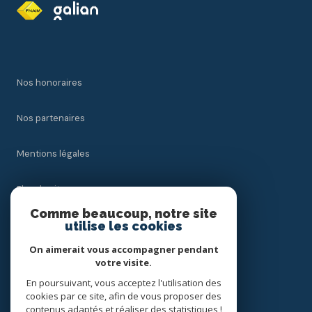
Nos honoraires
Nos partenaires
Mentions légales
Plan du site
Comme beaucoup, notre site
utilise les cookies
Admin
On aimerait vous accompagner pendant
Politique RGPD
votre visite.
En poursuivant, vous acceptez l'utilisation des
cookies par ce site, afin de vous proposer des
Cookies
contenus adaptés et réaliser des statistiques !