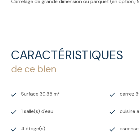
Carrelage de grande dimension ou parquet (en option) 
Pergolas bioclimatiques pour les appartements en rooftop
Photos non contractuelles, livraison 4T 2026, suggest
Pour plus d'informations : 06 10 25 40 73 - alen.immobil
CARACTÉRISTIQUES
de ce bien
Surface 39,35 m²
carrez 3
1 salle(s) d'eau
cuisine 
4 étage(s)
ascense