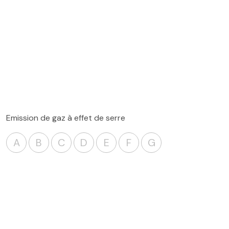
Emission de gaz à effet de serre
A
B
C
D
E
F
G