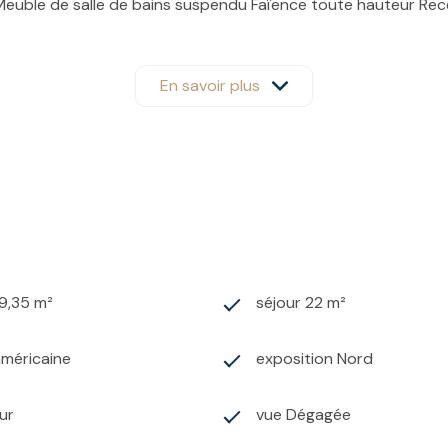
Meuble de salle de bains suspendu Faïence toute hauteur Rec
 Pompe à chaleur triple service : rafraîchissement d’air, cha
ion d’aménagement.
ier@gmail.com - www.alen-immobilier.fr
En savoir plus
9,35 m²
séjour 22 m²
américaine
exposition Nord
ur
vue Dégagée