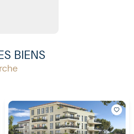
ES BIENS
erche