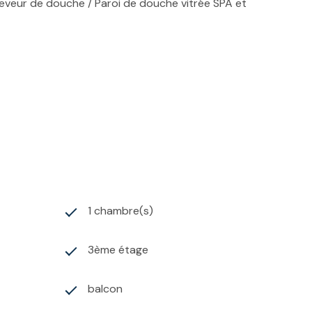
eveur de douche / Paroi de douche vitrée SPA et
uffage et eau chaude sanitaire
1 chambre(s)
3ème étage
balcon