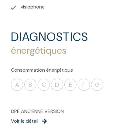
visiophone
DIAGNOSTICS
énergétiques
Consommation énergétique
A
B
C
D
E
F
G
DPE ANCIENNE VERSION
Voir le détail