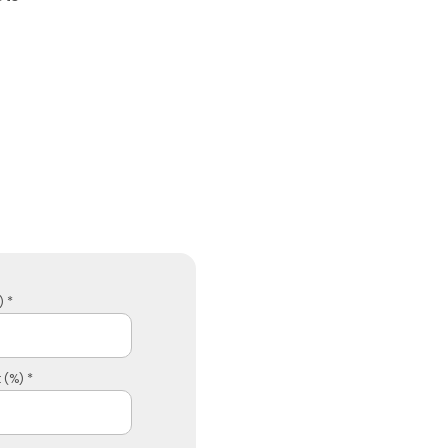
 *
 (%) *