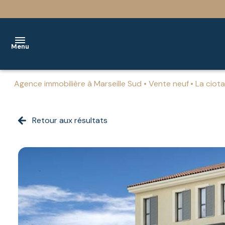
Menu
Agence immobilière à Marseille Sud
Vente neuf
La ciot
ACCUEIL
VENTES
Retour aux résultats
Immobilier
Immobilier
LOCATION
résidentiel
résidentiel
BIENS
Immobilier
Immobilier
VENDUS
professionnel
professionnel
NOS
Programmes
SERVICES
Neufs